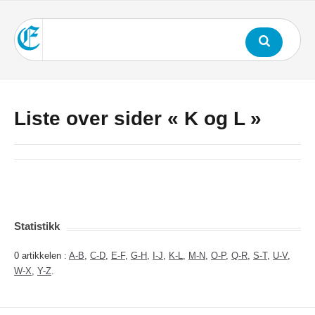
Liste over sider « K og L »
Statistikk
0 artikkelen :
A-B
,
C-D
,
E-F
,
G-H
,
I-J
,
K-L
,
M-N
,
O-P
,
Q-R
,
S-T
,
U-V
,
W-X
,
Y-Z
.