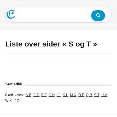
Liste over sider « S og T »
Statistikk
0 artikkelen :
A-B
,
C-D
,
E-F
,
G-H
,
I-J
,
K-L
,
M-N
,
O-P
,
Q-R
,
S-T
,
U-V
,
W-X
,
Y-Z
.