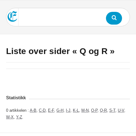
Liste over sider « Q og R »
Statistikk
0 artikkelen :
A-B
,
C-D
,
E-F
,
G-H
,
I-J
,
K-L
,
M-N
,
O-P
,
Q-R
,
S-T
,
U-V
,
W-X
,
Y-Z
.